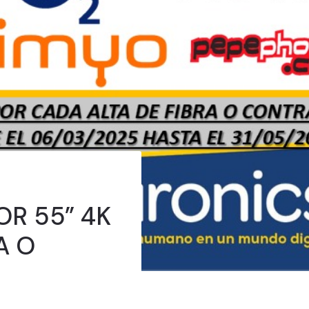
OR 55” 4K
A O