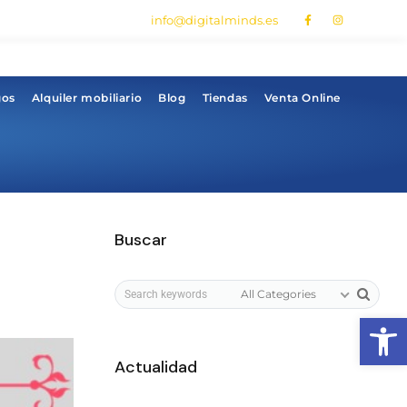
info@digitalminds.es
gos
Alquiler mobiliario
Blog
Tiendas
Venta Online
Buscar
All Categories
Abrir
Actualidad