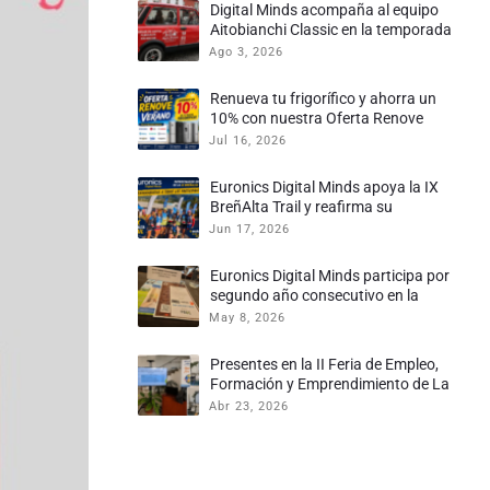
Digital Minds acompaña al equipo
Aitobianchi Classic en la temporada
2026
Ago 3, 2026
Renueva tu frigorífico y ahorra un
10% con nuestra Oferta Renove
Jul 16, 2026
Euronics Digital Minds apoya la IX
BreñAlta Trail y reafirma su
compromiso con el deporte palmero
Jun 17, 2026
Euronics Digital Minds participa por
segundo año consecutivo en la
Tertulia – Mesa de Trabajo de la
May 8, 2026
Comunidad de Canarias
Presentes en la II Feria de Empleo,
Formación y Emprendimiento de La
Palma
Abr 23, 2026