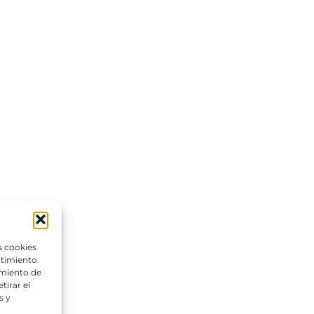
s cookies
ntimiento
amiento de
tirar el
s y