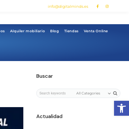
info@digitalminds.es
gos
Alquiler mobiliario
Blog
Tiendas
Venta Online
Buscar
All Categories
Abrir
Actualidad